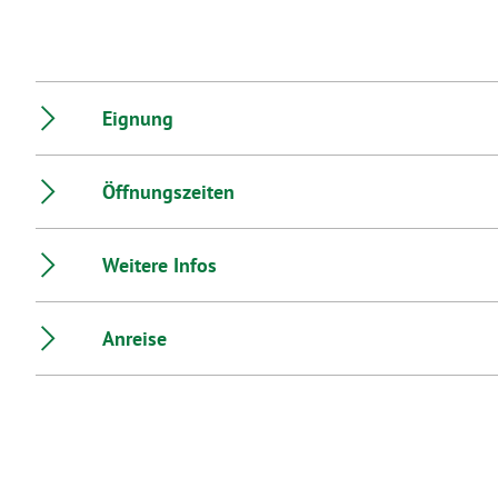
Marketing ausgewählt haben, 
Sie in unseren Datenschutzh
Ausführlich informieren wir S
Eignung
Öffnungszeiten
Weitere Infos
Anreise