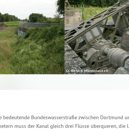
CC-BY-SA © Münsterland e.V.
e bedeutende Bundeswasserstraße zwischen Dortmund un
tern muss der Kanal gleich drei Flüsse überqueren, die L