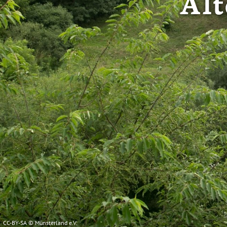
Alt
CC-BY-SA © Münsterland e.V.