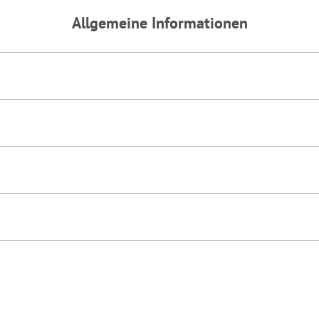
findet die vorgehend beschriebene Übermittlung nicht statt. Wei
Allgemeine Informationen
inweisen.
ie darüber gerne hier:
Datenschutz
|
Impressum