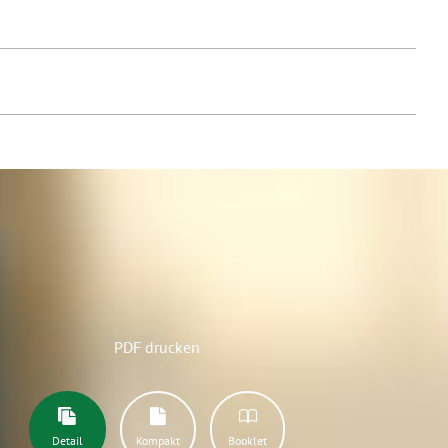
PDF drucken
Detail
Kompakt
Booklet