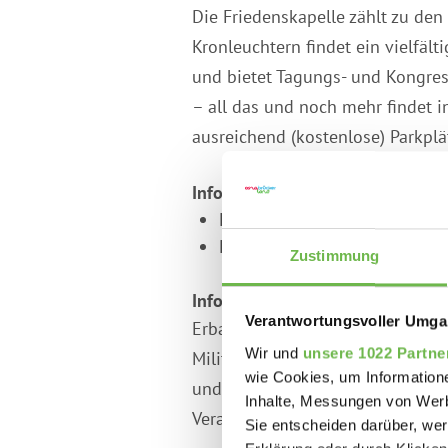
Die Friedenskapelle zählt zu de
Kronleuchtern findet ein vielfäl
und bietet Tagungs- und Kongres
– all das und noch mehr findet 
ausreichend (kostenlose) Parkpl
Informationen zur Besichtigung
Eine Außenbesichtigung kann 
Eine Innenbesichtigung ist n
Zustimmung
Informationen zur Geschichte
Verantwortungsvoller Umgan
Erbaut wurde der heutige Konzert
Wir und
unsere 1022 Partne
Militär. 1999, nach Abzug der B
wie Cookies, um Information
und ebenso aufwendig wie liebevo
Inhalte, Messungen von Werb
Veranstaltungssaal betrieben und
Sie entscheiden darüber, wer