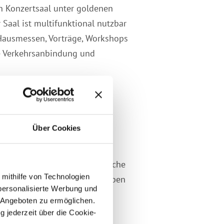
n Konzertsaal unter goldenen
Saal ist multifunktional nutzbar
 Hausmessen, Vorträge, Workshops
te Verkehrsanbindung und
Über Cookies
oddenheide stationierte britische
 mithilfe von Technologien
ternehmer Egbert Snoek erworben
personalisierte Werbung und
iedenspark als Konzert- und
 Angeboten zu ermöglichen.
g jederzeit über die Cookie-