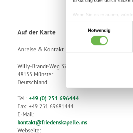
Erklärung oder durch Klicken
Wenn Sie es erlauben, würde
Informationen über Ih
Einwilligungsauswahl
Ihr Gerät durch aktiv
Notwendig
Auf der Karte
Erfahren Sie mehr darüber, w
Einzelheiten
fest.
Anreise & Kontakt
Wir verwenden Cookies, um I
Willy-Brandt-Weg 37b
und die Zugriffe auf unsere 
48155
Münster
Deutschland
Hinweis auf Verarbeitung 
"Gerne Alle annehmen" oder 
klicken, willigen Sie zugleic
Tel.:
+49 (0) 251 696444
Die USA werden vom Europäi
Fax:
+49 251 69681444
Datenschutzniveau eingeschä
E-Mail:
und zu Überwachungszwecken
kontakt@friedenskapelle.ms
Wenn Sie auf "Auswahl manuel
Webseite: