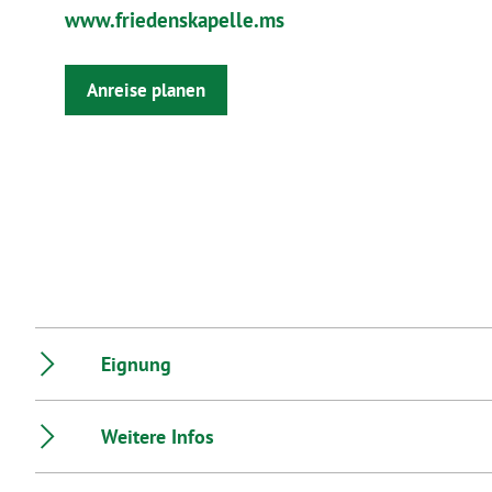
Marketing ausgewählt haben, 
www.friedenskapelle.ms
Sie in unseren Datenschutzh
Ausführlich informieren wir S
Anreise planen
Eignung
Weitere Infos