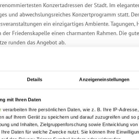
n renommiertesten Konzertadressen der Stadt. Im elegante
tiges und abwechslungsreiches Konzertprogramm statt. Der 
sveranstaltungen ein einzigartiges Ambiente. Tagungen,
in der Friedenskapelle einen charmanten Rahmen. Die gu
ätze runden das Angebot ab.
jederzeit stattfinden.
ur während einer Veranstaltung möglich.
Details
Anzeigeneinstellungen
g mit Ihren Daten
saal 1953 als „All Saints Chapel“ für das damals in der L
r
verarbeiten Ihre persönlichen Daten, wie z. B. Ihre IP-Adresse,
riten, wurde das verfallene Gebäude vom Münsteraner Un
en auf Ihrem Gerät zu speichern und darauf zuzugreifen und so 
ll restauriert. Seit 2003 wird die Friedenskapelle am Fr
ung und Inhalten, Zielgruppenforschung sowie Entwicklung von
 bereichert Münsters Kulturleben.
 Ihre Daten für welche Zwecke nutzt. Sie können Ihre Einwilligun