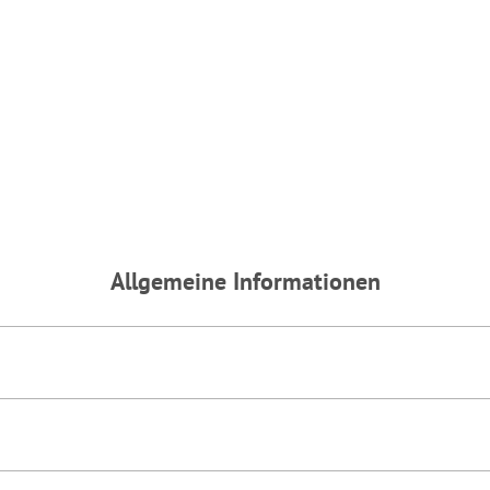
findet die vorgehend beschriebene Übermittlung nicht statt. Wei
inweisen.
ie darüber gerne hier:
Datenschutz
|
Impressum
Allgemeine Informationen