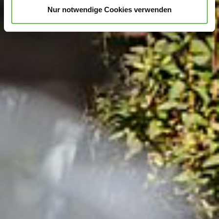
Nur notwendige Cookies verwenden
zu können und die Zugriffe auf unsere Website zu
analysieren.
Danke, dass Sie uns in unserer Arbeit
unterstützen!
Hinweis auf Verarbeitung Ihrer auf dieser Webseite
erhobenen Daten in den USA durch Google:
Indem Sie
auf "Gerne Alle annehmen" oder Präferenzen, Statistiken
oder Marketing ankreuzen und auf „Auswahl manuell
festlegen“ klicken, willigen Sie zugleich gem. Art. 49 Abs.
1 S. 1 lit. a DSGVO ein, dass Ihre Daten in den USA
verarbeitet werden. Die USA werden vom Europäischen
Gerichtshof als ein Land mit einem nach EU-Standards
unzureichendem Datenschutzniveau eingeschätzt. Es
besteht insbesondere das Risiko, dass Ihre Daten durch
US-Behörden, zu Kontroll- und zu
Überwachungszwecken, möglicherweise auch ohne
Rechtsbehelfsmöglichkeiten, verarbeitet werden können.
Wenn Sie auf "Auswahl manuell festlegen" klicken und