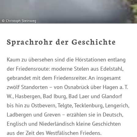
keine der optionalen Boxen (Präferenzen, Statistiken
oder Marketing ausgewählt haben, findet die vorgehend
© Christoph Steinweg
beschriebene Übermittlung nicht statt. Weitere
Informationen erhalten Sie in unseren
Datenschutzhinweisen.
Sprachrohr der Geschichte
Ausführlich informieren wir Sie darüber gerne hier:
Datenschutz
|
Impressum
Kaum zu übersehen sind die Hörstationen entlang
der Friedensroute: moderne Stelen aus Edelstahl,
gebrandet mit dem Friedensreiter. An insgesamt
zwölf Standorten – von Osnabrück über Hagen a. T.
W., Hasbergen, Bad Iburg, Bad Laer und Glandorf
bis hin zu Ostbevern, Telgte, Tecklenburg, Lengerich,
Ladbergen und Greven – erzählen sie in Deutsch,
Englisch und Niederländisch kleine Geschichten
aus der Zeit des Westfälischen Friedens.