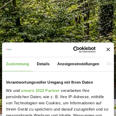
Zustimmung
Details
Anzeigeneinstellungen
Über
Kontakt
Verantwortungsvoller Umgang mit Ihren Daten
Wir sind für Sie da!
Wir und
unsere 1022 Partner
verarbeiten Ihre
persönlichen Daten, wie z. B. Ihre IP-Adresse, mithilfe
von Technologien wie Cookies, um Informationen auf
Ihrem Gerät zu speichern und darauf zuzugreifen und so
personalisierte Werbung und Inhalte, Messungen von