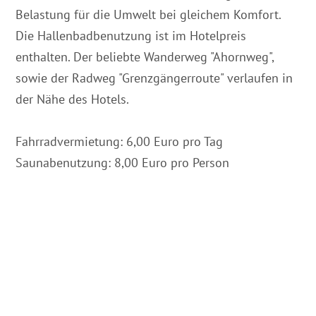
Belastung für die Umwelt bei gleichem Komfort.
Die Hallenbadbenutzung ist im Hotelpreis
enthalten. Der beliebte Wanderweg "Ahornweg",
sowie der Radweg "Grenzgängerroute" verlaufen in
der Nähe des Hotels.
Fahrradvermietung: 6,00 Euro pro Tag
Saunabenutzung: 8,00 Euro pro Person
Massagen usw. Preise auf Anfrage
Haustiere sind nicht erlaubt.
W-Lan ist im Haus kostenfrei vorhanden.
Check-In ab 14 Uhr
Check-Out bis 10:30 Uhr
Anreise: Fahren sie vom Ortszentrum in Richtung
Bad Rothenfelde, hinter den Bahngleisen biegen