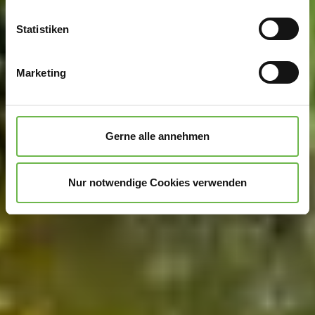
erfassen, welche bis auf einige Meter genau sein
können
Statistiken
Ihr Gerät durch aktives Scannen nach
bestimmten Merkmalen (Fingerprinting) identifizieren
Marketing
Erfahren Sie mehr darüber, wie Ihre persönlichen Daten
verarbeitet werden, und legen Sie Ihre Präferenzen im
Abschnitt Einzelheiten
fest.
Gerne alle annehmen
Wir verwenden Cookies, um Inhalte und Anzeigen zu
personalisieren, Funktionen für soziale Medien anbieten
Nur notwendige Cookies verwenden
zu können und die Zugriffe auf unsere Website zu
analysieren.
Danke, dass Sie uns in unserer Arbeit
unterstützen!
Hinweis auf Verarbeitung Ihrer auf dieser Webseite
erhobenen Daten in den USA durch Google:
Indem Sie
auf "Gerne Alle annehmen" oder Präferenzen, Statistiken
oder Marketing ankreuzen und auf „Auswahl manuell