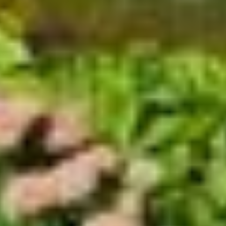
festlegen“ klicken, willigen Sie zugleich gem. Art. 49 Abs.
1 S. 1 lit. a DSGVO ein, dass Ihre Daten in den USA
verarbeitet werden. Die USA werden vom Europäischen
Gerichtshof als ein Land mit einem nach EU-Standards
unzureichendem Datenschutzniveau eingeschätzt. Es
besteht insbesondere das Risiko, dass Ihre Daten durch
US-Behörden, zu Kontroll- und zu
Überwachungszwecken, möglicherweise auch ohne
Rechtsbehelfsmöglichkeiten, verarbeitet werden können.
Wenn Sie auf "Auswahl manuell festlegen" klicken und
keine der optionalen Boxen (Präferenzen, Statistiken
oder Marketing ausgewählt haben, findet die vorgehend
beschriebene Übermittlung nicht statt. Weitere
Informationen erhalten Sie in unseren
Datenschutzhinweisen.
Ausführlich informieren wir Sie darüber gerne hier:
Datenschutz
|
Impressum