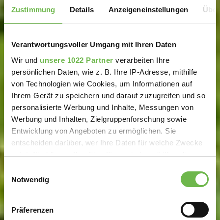
Zustimmung
Details
Anzeigeneinstellungen
Über
Verantwortungsvoller Umgang mit Ihren Daten
Wir und
unsere 1022 Partner
verarbeiten Ihre
persönlichen Daten, wie z. B. Ihre IP-Adresse, mithilfe
von Technologien wie Cookies, um Informationen auf
Ihrem Gerät zu speichern und darauf zuzugreifen und so
personalisierte Werbung und Inhalte, Messungen von
Werbung und Inhalten, Zielgruppenforschung sowie
Entwicklung von Angeboten zu ermöglichen. Sie
entscheiden darüber, wer Ihre Daten für welche Zwecke
nutzt. Sie können Ihre Einwilligung jederzeit über die
Cookie-Erklärung oder durch Klicken auf das Privacy
Einwilligungsauswahl
Trigger Symbol ändern oder widerrufen
Notwendig
Wenn Sie es erlauben, würden wir auch gerne:
Präferenzen
Informationen über Ihre geografische Lage