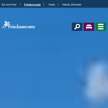
Sie sind hier:
Friedensroute
Hotel
Melter, Biohotel