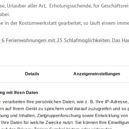
ise, Urlauber aller Art, Erholungsuchende, für Geschäftsr
abei.
 in der Kostümwerkstatt gearbeitet, so läuft einem imm
 6 Ferienwohnungen mit 25 Schlafmöglichkeiten. Das Haus
schine, Trockner und zusätzlicher Dusche sowie Parkplät
e und Handtücher werden zur Verfügung gestellt. Einkauf
 der etwa 1 Kilometer entfernt ist. Osnabrück ist ab Ortsk
Details
Anzeigeneinstellungen
 erreichbar.
g:
g mit Ihren Daten
chwertigen Maskottchenkostümen. Beste Referenzen und i
r
verarbeiten Ihre persönlichen Daten, wie z. B. Ihre IP-Adresse,
age möglich.
en auf Ihrem Gerät zu speichern und darauf zuzugreifen und so 
ung und Inhalten, Zielgruppenforschung sowie Entwicklung von
 Ihre Daten für welche Zwecke nutzt. Sie können Ihre Einwilligun