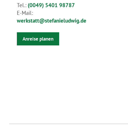
Marketing ausgewählt haben, 
Tel.:
(0049) 5401 98787
Sie in unseren Datenschutzh
E-Mail:
Ausführlich informieren wir S
werkstatt@stefanieludwig.de
Anreise planen