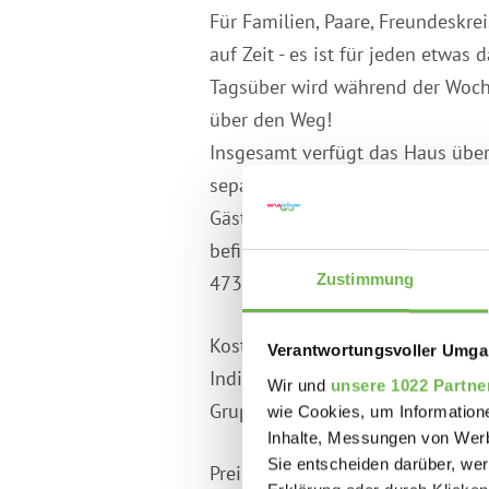
Für Familien, Paare, Freundeskre
auf Zeit - es ist für jeden etwas d
Tagsüber wird während der Woche
über den Weg!
Insgesamt verfügt das Haus über
separate Waschküche mit Waschma
Gästen zur Verfügung. Bettwäsch
befinden sich direkt im Ortskern,
Zustimmung
473 in der Woche alle 20 Minuten
Kostümwerkstatt Stefanie Ludwi
Verantwortungsvoller Umgan
Individuelle Anfertigung von ho
Wir und
unsere 1022 Partne
Gruppenbesichtigungen auf Anfr
wie Cookies, um Information
Inhalte, Messungen von Werb
Sie entscheiden darüber, wer
Preise: