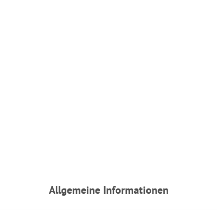
findet die vorgehend beschriebene Übermittlung nicht statt. Wei
inweisen.
ie darüber gerne hier:
Datenschutz
|
Impressum
Allgemeine Informationen