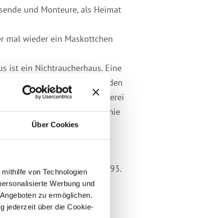
eisende und Monteure, als Heimat
er mal wieder ein Maskottchen
 ist ein Nichtraucherhaus. Eine
ze direkt vor der Tür stehen den
smöglichkeiten und eine Bäckerei
ern Hagen a.T.W. mit der Buslinie
Über Cookies
nternationale Kunden seit 1993.
 mithilfe von Technologien
personalisierte Werbung und
 Angeboten zu ermöglichen.
g jederzeit über die Cookie-