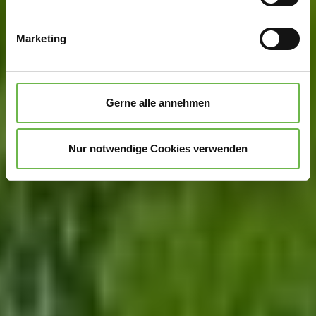
Ihr Gerät durch aktives Scannen nach
bestimmten Merkmalen (Fingerprinting) identifizieren
Marketing
Erfahren Sie mehr darüber, wie Ihre persönlichen Daten
verarbeitet werden, und legen Sie Ihre Präferenzen im
Abschnitt Einzelheiten
fest.
Gerne alle annehmen
Wir verwenden Cookies, um Inhalte und Anzeigen zu
personalisieren, Funktionen für soziale Medien anbieten
Nur notwendige Cookies verwenden
zu können und die Zugriffe auf unsere Website zu
analysieren.
Danke, dass Sie uns in unserer Arbeit
unterstützen!
Hinweis auf Verarbeitung Ihrer auf dieser Webseite
erhobenen Daten in den USA durch Google:
Indem Sie
auf "Gerne Alle annehmen" oder Präferenzen, Statistiken
oder Marketing ankreuzen und auf „Auswahl manuell
festlegen“ klicken, willigen Sie zugleich gem. Art. 49 Abs.
1 S. 1 lit. a DSGVO ein, dass Ihre Daten in den USA