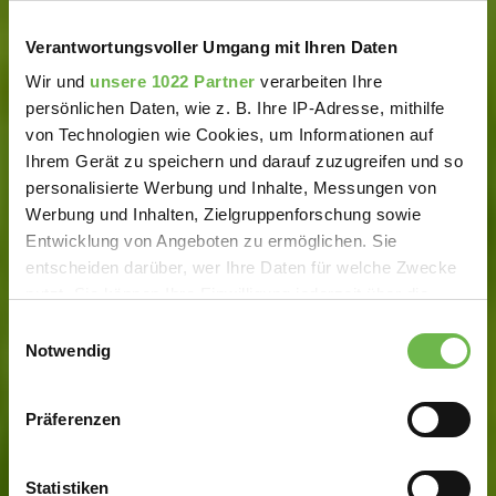
Verantwortungsvoller Umgang mit Ihren Daten
Wir und
unsere 1022 Partner
verarbeiten Ihre
persönlichen Daten, wie z. B. Ihre IP-Adresse, mithilfe
von Technologien wie Cookies, um Informationen auf
Ihrem Gerät zu speichern und darauf zuzugreifen und so
personalisierte Werbung und Inhalte, Messungen von
Werbung und Inhalten, Zielgruppenforschung sowie
Entwicklung von Angeboten zu ermöglichen. Sie
entscheiden darüber, wer Ihre Daten für welche Zwecke
nutzt. Sie können Ihre Einwilligung jederzeit über die
Cookie-Erklärung oder durch Klicken auf das Privacy
Einwilligungsauswahl
Trigger Symbol ändern oder widerrufen
Notwendig
Wenn Sie es erlauben, würden wir auch gerne:
Präferenzen
Informationen über Ihre geografische Lage
erfassen, welche bis auf einige Meter genau sein
können
Statistiken