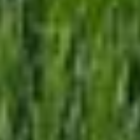
verarbeitet werden. Die USA werden vom Europäischen
Gerichtshof als ein Land mit einem nach EU-Standards
unzureichendem Datenschutzniveau eingeschätzt. Es
besteht insbesondere das Risiko, dass Ihre Daten durch
US-Behörden, zu Kontroll- und zu
Überwachungszwecken, möglicherweise auch ohne
Rechtsbehelfsmöglichkeiten, verarbeitet werden können.
Wenn Sie auf "Auswahl manuell festlegen" klicken und
keine der optionalen Boxen (Präferenzen, Statistiken
oder Marketing ausgewählt haben, findet die vorgehend
beschriebene Übermittlung nicht statt. Weitere
Informationen erhalten Sie in unseren
Datenschutzhinweisen.
Ausführlich informieren wir Sie darüber gerne hier:
Datenschutz
|
Impressum