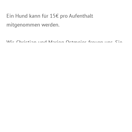
Ein Hund kann für 15€ pro Aufenthalt
mitgenommen werden.
Wir, Christian und Marion Ostmeier, freuen uns, Sie
bald kennenlernen zu dürfen.
Auf der Karte
Anreise & Kontakt
Schultenkamp 5
49196
Bad Laer