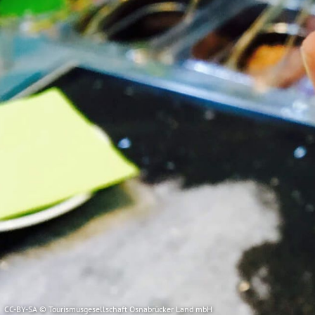
CC-BY-SA © Tourismusgesellschaft Osnabrücker Land mbH