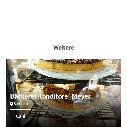
findet die vorgehend beschriebene Übermittlung nicht statt. Wei
inweisen.
ie darüber gerne hier:
Datenschutz
|
Impressum
Weitere
Bäckerei Konditorei Meyer
Bad Laer
Café