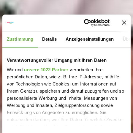
Zustimmung
Details
Anzeigeneinstellungen
Über
Verantwortungsvoller Umgang mit Ihren Daten
Wir und
unsere 1022 Partner
verarbeiten Ihre
persönlichen Daten, wie z. B. Ihre IP-Adresse, mithilfe
von Technologien wie Cookies, um Informationen auf
Ihrem Gerät zu speichern und darauf zuzugreifen und so
personalisierte Werbung und Inhalte, Messungen von
Werbung und Inhalten, Zielgruppenforschung sowie
Entwicklung von Angeboten zu ermöglichen. Sie
entscheiden darüber, wer Ihre Daten für welche Zwecke
nutzt. Sie können Ihre Einwilligung jederzeit über die