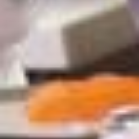
Hinweis auf Verarbeitung Ihrer auf dieser Webseite
erhobenen Daten in den USA durch Google:
Indem Sie
auf "Gerne Alle annehmen" oder Präferenzen, Statistiken
oder Marketing ankreuzen und auf „Auswahl manuell
festlegen“ klicken, willigen Sie zugleich gem. Art. 49 Abs.
1 S. 1 lit. a DSGVO ein, dass Ihre Daten in den USA
verarbeitet werden. Die USA werden vom Europäischen
Gerichtshof als ein Land mit einem nach EU-Standards
unzureichendem Datenschutzniveau eingeschätzt. Es
besteht insbesondere das Risiko, dass Ihre Daten durch
US-Behörden, zu Kontroll- und zu
Überwachungszwecken, möglicherweise auch ohne
Rechtsbehelfsmöglichkeiten, verarbeitet werden können.
Wenn Sie auf "Auswahl manuell festlegen" klicken und
keine der optionalen Boxen (Präferenzen, Statistiken
oder Marketing ausgewählt haben, findet die vorgehend
beschriebene Übermittlung nicht statt. Weitere