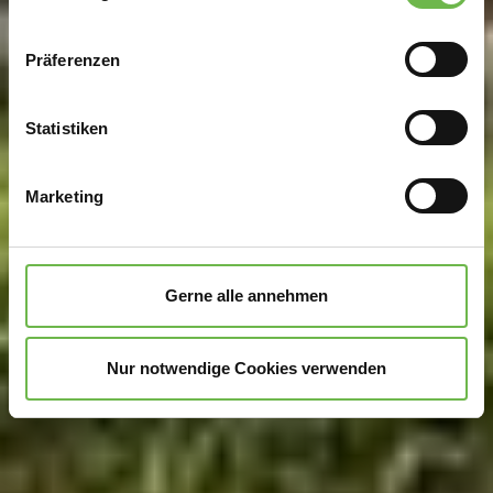
Wenn Sie es erlauben, würden wir auch gerne:
Präferenzen
Informationen über Ihre geografische Lage
erfassen, welche bis auf einige Meter genau sein
können
Statistiken
Ihr Gerät durch aktives Scannen nach
bestimmten Merkmalen (Fingerprinting) identifizieren
Marketing
Erfahren Sie mehr darüber, wie Ihre persönlichen Daten
verarbeitet werden, und legen Sie Ihre Präferenzen im
Abschnitt Einzelheiten
fest.
Gerne alle annehmen
Wir verwenden Cookies, um Inhalte und Anzeigen zu
personalisieren, Funktionen für soziale Medien anbieten
Nur notwendige Cookies verwenden
zu können und die Zugriffe auf unsere Website zu
analysieren.
Danke, dass Sie uns in unserer Arbeit
unterstützen!
Hinweis auf Verarbeitung Ihrer auf dieser Webseite