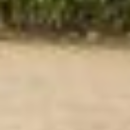
erhobenen Daten in den USA durch Google:
Indem Sie
auf "Gerne Alle annehmen" oder Präferenzen, Statistiken
oder Marketing ankreuzen und auf „Auswahl manuell
festlegen“ klicken, willigen Sie zugleich gem. Art. 49 Abs.
1 S. 1 lit. a DSGVO ein, dass Ihre Daten in den USA
verarbeitet werden. Die USA werden vom Europäischen
Gerichtshof als ein Land mit einem nach EU-Standards
unzureichendem Datenschutzniveau eingeschätzt. Es
besteht insbesondere das Risiko, dass Ihre Daten durch
US-Behörden, zu Kontroll- und zu
Überwachungszwecken, möglicherweise auch ohne
Rechtsbehelfsmöglichkeiten, verarbeitet werden können.
Wenn Sie auf "Auswahl manuell festlegen" klicken und
keine der optionalen Boxen (Präferenzen, Statistiken
oder Marketing ausgewählt haben, findet die vorgehend
beschriebene Übermittlung nicht statt. Weitere
Informationen erhalten Sie in unseren
Datenschutzhinweisen.