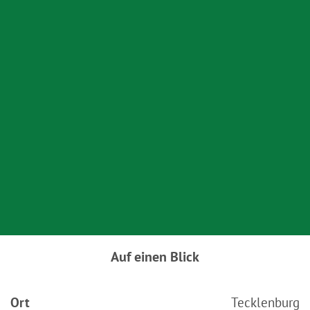
Wenn Sie auf "Auswahl manuell festlegen" klicken und
keine der optionalen Boxen (Präferenzen, Statistiken
oder Marketing ausgewählt haben, findet die vorgehend
beschriebene Übermittlung nicht statt. Weitere
Informationen erhalten Sie in unseren
Datenschutzhinweisen.
Ausführlich informieren wir Sie darüber gerne hier:
Datenschutz
|
Impressum
Auf einen Blick
Ort
Tecklenburg