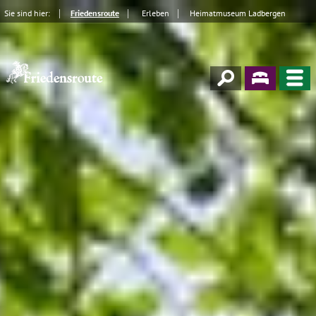
Sie sind hier:
Friedensroute
Erleben
Heimatmuseum Ladbergen