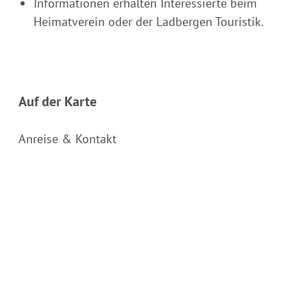
Informationen erhalten Interessierte beim
Heimatverein oder der Ladbergen Touristik.
Auf der Karte
Anreise & Kontakt
Am Aabach 9
49549
Ladbergen
Deutschland
Tel.:
+49 (0)5485 3635
E-Mail:
touristik@ladbergen.de
Webseite:
www.ladbergen.de/staticsite/staticsite.php?