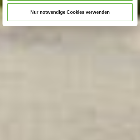
personalisieren, Funktionen für soziale Medien anbieten
Nur notwendige Cookies verwenden
zu können und die Zugriffe auf unsere Website zu
analysieren.
Danke, dass Sie uns in unserer Arbeit
unterstützen!
Hinweis auf Verarbeitung Ihrer auf dieser Webseite
erhobenen Daten in den USA durch Google:
Indem Sie
auf "Gerne Alle annehmen" oder Präferenzen, Statistiken
oder Marketing ankreuzen und auf „Auswahl manuell
festlegen“ klicken, willigen Sie zugleich gem. Art. 49 Abs.
1 S. 1 lit. a DSGVO ein, dass Ihre Daten in den USA
verarbeitet werden. Die USA werden vom Europäischen
Gerichtshof als ein Land mit einem nach EU-Standards
unzureichendem Datenschutzniveau eingeschätzt. Es
besteht insbesondere das Risiko, dass Ihre Daten durch
US-Behörden, zu Kontroll- und zu
Überwachungszwecken, möglicherweise auch ohne
Rechtsbehelfsmöglichkeiten, verarbeitet werden können.