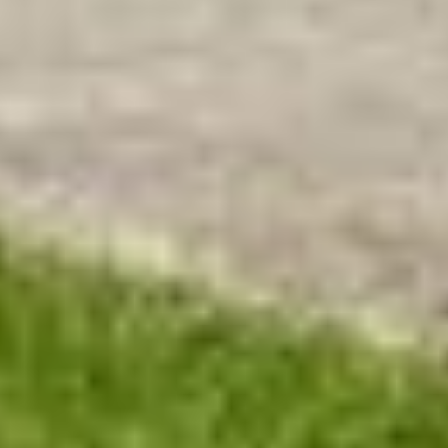
Wenn Sie auf "Auswahl manuell festlegen" klicken und
keine der optionalen Boxen (Präferenzen, Statistiken
oder Marketing ausgewählt haben, findet die vorgehend
beschriebene Übermittlung nicht statt. Weitere
Informationen erhalten Sie in unseren
Datenschutzhinweisen.
Ausführlich informieren wir Sie darüber gerne hier:
Datenschutz
|
Impressum