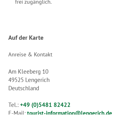
frei zugänglich.
Auf der Karte
Anreise & Kontakt
Am Kleeberg 10
49525
Lengerich
Deutschland
Tel.:
+49 (0)5481 82422
E-Mail:
tourist-information@lengerich.de
Webseite:
www.lengerich.de/freizeit-
tourismus/sehenswuerdigkeiten