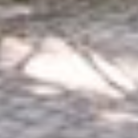
erhobenen Daten in den USA durch Google:
Indem Sie
auf "Gerne Alle annehmen" oder Präferenzen, Statistiken
oder Marketing ankreuzen und auf „Auswahl manuell
festlegen“ klicken, willigen Sie zugleich gem. Art. 49 Abs.
1 S. 1 lit. a DSGVO ein, dass Ihre Daten in den USA
verarbeitet werden. Die USA werden vom Europäischen
Gerichtshof als ein Land mit einem nach EU-Standards
unzureichendem Datenschutzniveau eingeschätzt. Es
besteht insbesondere das Risiko, dass Ihre Daten durch
US-Behörden, zu Kontroll- und zu
Überwachungszwecken, möglicherweise auch ohne
Rechtsbehelfsmöglichkeiten, verarbeitet werden können.
Wenn Sie auf "Auswahl manuell festlegen" klicken und
keine der optionalen Boxen (Präferenzen, Statistiken
oder Marketing ausgewählt haben, findet die vorgehend
beschriebene Übermittlung nicht statt. Weitere
Informationen erhalten Sie in unseren
Datenschutzhinweisen.