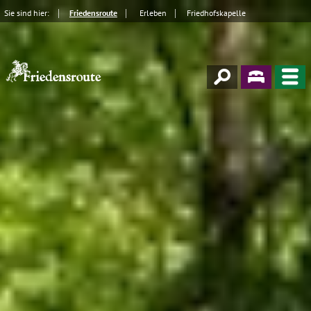
Sie sind hier:
Friedensroute
Erleben
Friedhofskapelle