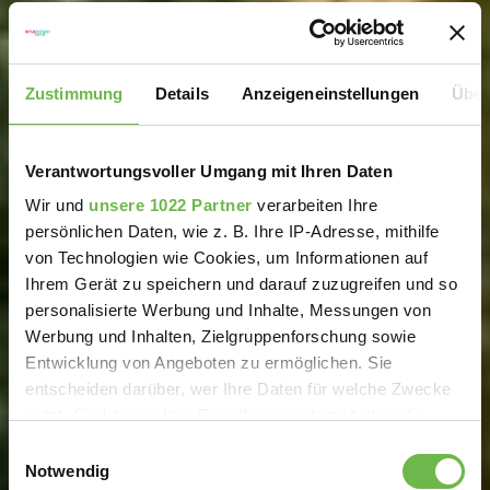
Zustimmung
Details
Anzeigeneinstellungen
Über
Verantwortungsvoller Umgang mit Ihren Daten
Wir und
unsere 1022 Partner
verarbeiten Ihre
persönlichen Daten, wie z. B. Ihre IP-Adresse, mithilfe
von Technologien wie Cookies, um Informationen auf
Ihrem Gerät zu speichern und darauf zuzugreifen und so
personalisierte Werbung und Inhalte, Messungen von
Werbung und Inhalten, Zielgruppenforschung sowie
Entwicklung von Angeboten zu ermöglichen. Sie
entscheiden darüber, wer Ihre Daten für welche Zwecke
nutzt. Sie können Ihre Einwilligung jederzeit über die
Cookie-Erklärung oder durch Klicken auf das Privacy
Einwilligungsauswahl
Trigger Symbol ändern oder widerrufen
Notwendig