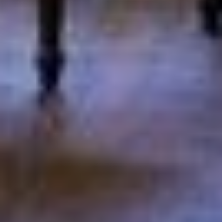
Hinweis auf Verarbeitung Ihrer auf dieser Webseite
erhobenen Daten in den USA durch Google:
Indem Sie
auf "Gerne Alle annehmen" oder Präferenzen, Statistiken
oder Marketing ankreuzen und auf „Auswahl manuell
festlegen“ klicken, willigen Sie zugleich gem. Art. 49 Abs.
1 S. 1 lit. a DSGVO ein, dass Ihre Daten in den USA
verarbeitet werden. Die USA werden vom Europäischen
Gerichtshof als ein Land mit einem nach EU-Standards
unzureichendem Datenschutzniveau eingeschätzt. Es
besteht insbesondere das Risiko, dass Ihre Daten durch
US-Behörden, zu Kontroll- und zu
Überwachungszwecken, möglicherweise auch ohne
Rechtsbehelfsmöglichkeiten, verarbeitet werden können.
Wenn Sie auf "Auswahl manuell festlegen" klicken und
keine der optionalen Boxen (Präferenzen, Statistiken
oder Marketing ausgewählt haben, findet die vorgehend
beschriebene Übermittlung nicht statt. Weitere