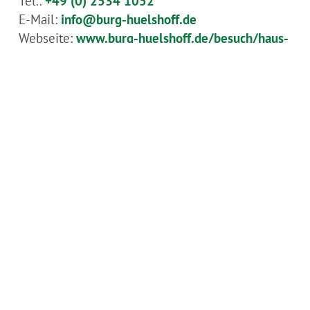
Tel.:
+49 (0) 2534 1052
E-Mail:
info@burg-huelshoff.de
Webseite:
www.burg-huelshoff.de/besuch/haus-
rueschhaus
Anreise planen