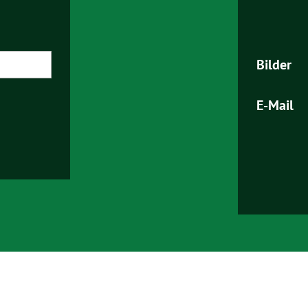
findet die vorgehend beschriebene Übermittlung nicht statt. Wei
inweisen.
ie darüber gerne hier:
Datenschutz
|
Impressum
Bilder
E-Mail