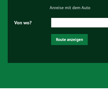
Marketing ausgewählt haben, 
Sie in unseren Datenschutzh
Anreise mit dem Auto
Ausführlich informieren wir S
Von wo?
Route anzeigen