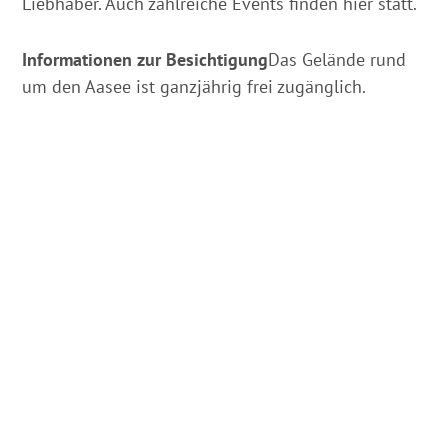
Liebhaber. Auch zahlreiche Events finden hier statt.
Informationen zur Besichtigung
Das Gelände rund
um den Aasee ist ganzjährig frei zugänglich.
Auf der Karte
Anreise & Kontakt
Annette-Allee 1
48149
Münster
Deutschland
Tel.:
+49 (0)251 4922710
E-Mail:
tourismus@stadt-muenster.de