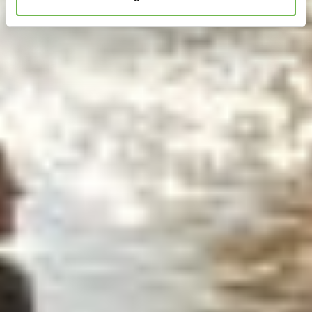
analysieren.
Danke, dass Sie uns in unserer Arbeit
unterstützen!
Hinweis auf Verarbeitung Ihrer auf dieser Webseite
erhobenen Daten in den USA durch Google:
Indem Sie
auf "Gerne Alle annehmen" oder Präferenzen, Statistiken
oder Marketing ankreuzen und auf „Auswahl manuell
festlegen“ klicken, willigen Sie zugleich gem. Art. 49 Abs.
1 S. 1 lit. a DSGVO ein, dass Ihre Daten in den USA
verarbeitet werden. Die USA werden vom Europäischen
Gerichtshof als ein Land mit einem nach EU-Standards
unzureichendem Datenschutzniveau eingeschätzt. Es
besteht insbesondere das Risiko, dass Ihre Daten durch
US-Behörden, zu Kontroll- und zu
Überwachungszwecken, möglicherweise auch ohne
Rechtsbehelfsmöglichkeiten, verarbeitet werden können.
Wenn Sie auf "Auswahl manuell festlegen" klicken und
keine der optionalen Boxen (Präferenzen, Statistiken